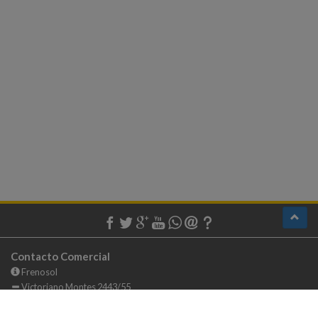
Contacto Comercial
Frenosol
Victoriano Montes 2443/55
Mar del Plata - Buenos Aires
(223) 4782081 / 4781084 / 4775936 / 4705932