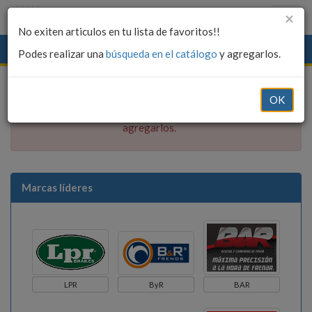
×
( 0 )
No exiten articulos en tu lista de favoritos!!
Listado de Favoritos
Podes realizar una
búsqueda en el catálogo
y agregarlos.
×
No exiten articulos en tu lista de favoritos!!
OK
Podes realizar una
búsqueda en el catálogo
y
agregarlos.
Marcas líderes
LPR
ByR
BAR