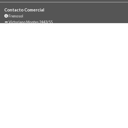
Contacto Comercial
Frenosol
Victoriano Montes 2443/55
Mar del Plata - Buenos Aires
(223) 4782081 / 4781084 / 4775936 / 4705932
(223)(15) 692-4972
702*1126
usuarios@frenosol.com.ar
mas info...
Marcas líderes
LPR
ByR
BAR
Raybestos
Plasbestos
Imbasa
Chaja
SKF